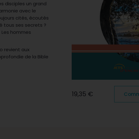
es disciples un grand
armonie avec le
oujours cités, écoutés
ré tous ses secrets ?
r ? Les hommes
o revient aux
profondie de la Bible
19,35 €
Comma