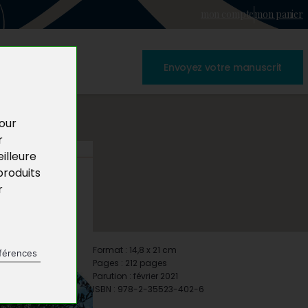
mon compte
mon panier
Envoyez votre manuscrit
pour
r
illeure
produits
r
Format : 14,8 x 21 cm
férences
Pages : 212 pages
Parution : février 2021
ISBN : 978-2-35523-402-6