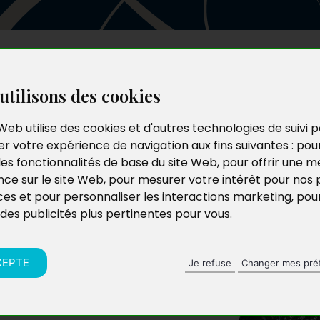
Les auteurs
Le catalogue
Le blog
utilisons des cookies
Web utilise des cookies et d'autres technologies de suivi 
r votre expérience de navigation aux fins suivantes :
pou
hrétienne
les fonctionnalités de base du site Web
,
pour offrir une me
nce sur le site Web
,
pour mesurer votre intérêt pour nos 
ces et pour personnaliser les interactions marketing
,
pou
 des publicités plus pertinentes pour vous
.
CEPTE
Je refuse
Changer mes pré
 Nazareth.