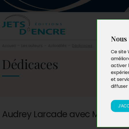
Nous 
Accueil
-
Les auteurs
-
Actualités
-
Dédicaces
Ce site 
Dédicaces
améliore
activer 
expérie
et servi
diffuser
J'AC
Audrey Larcade avec Marie Le