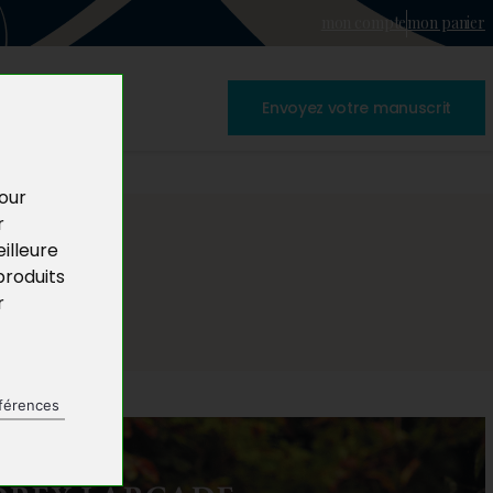
mon compte
mon panier
Envoyez votre manuscrit
pour
r
illeure
produits
r
férences