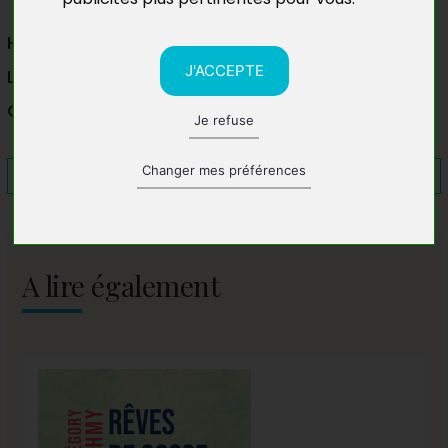
Hôtel Hibiscus Louis
J'ACCEPTE
Libreville
Gabon
Je refuse
Changer mes préférences
A lire également