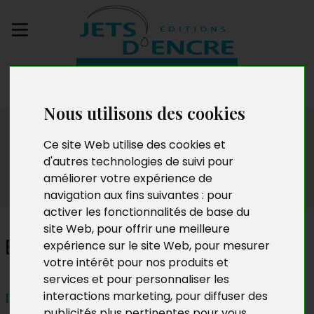
Envoyez votre
manuscrit
Nous utilisons des cookies
Dédicaces
Ce site Web utilise des cookies et
d'autres technologies de suivi pour
améliorer votre expérience de
navigation aux fins suivantes :
pour
activer les fonctionnalités de base du
site Web
,
pour offrir une meilleure
Brice Nganda
expérience sur le site Web
,
pour mesurer
votre intérêt pour nos produits et
services et pour personnaliser les
interactions marketing
,
pour diffuser des
Lundi 2 août
publicités plus pertinentes pour vous
.