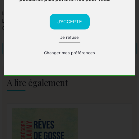
Le printemps littéraire de Chomérac
La Condamine
J'ACCEPTE
07210 Chomérac
Je refuse
Changer mes préférences
A lire également