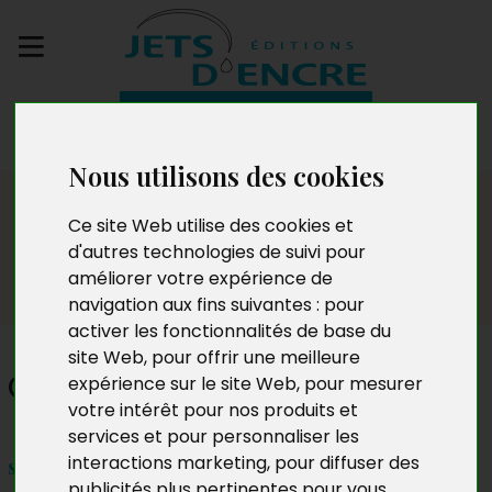
Envoyez votre
manuscrit
Nous utilisons des cookies
Dédicaces
Ce site Web utilise des cookies et
d'autres technologies de suivi pour
améliorer votre expérience de
navigation aux fins suivantes :
pour
activer les fonctionnalités de base du
site Web
,
pour offrir une meilleure
Cassandre Mellarin
expérience sur le site Web
,
pour mesurer
votre intérêt pour nos produits et
services et pour personnaliser les
interactions marketing
,
pour diffuser des
samedi 4 avril de 10h à 18h
publicités plus pertinentes pour vous
.