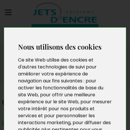
Envoyez votre
manuscrit
Nous utilisons des cookies
Dédicaces
Ce site Web utilise des cookies et
d'autres technologies de suivi pour
améliorer votre expérience de
navigation aux fins suivantes :
pour
activer les fonctionnalités de base du
site Web
,
pour offrir une meilleure
Cheikh Diop
expérience sur le site Web
,
pour mesurer
votre intérêt pour nos produits et
services et pour personnaliser les
interactions marketing
,
pour diffuser des
les vendredis et samedi 8 et 9 septembre 2023 à
publicités plus pertinentes pour vous
.