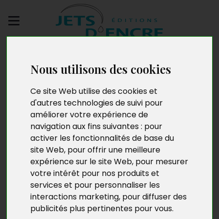
Envoyez votre
manuscrit
Nous utilisons des cookies
Ce site Web utilise des cookies et
Christian Bourasseau
d'autres technologies de suivi pour
améliorer votre expérience de
navigation aux fins suivantes :
pour
activer les fonctionnalités de base du
Né en 1949 et père de trois enfants, Christian
site Web
,
pour offrir une meilleure
Bourasseau quitte l’école à seize ans, fait un
expérience sur le site Web
,
pour mesurer
apprentissage et devient imprimeur. Puis, après
votre intérêt pour nos produits et
quelques autres petits boulots, à vingt-deux ans il est
services et pour personnaliser les
admis à l’École d’éducateurs spécialisés, et diplôme en
poche, entre dans un service d’Action éducative
interactions marketing
,
pour diffuser des
judiciaire en milieu ouvert. Il y reste plus de trente ans.
publicités plus pertinentes pour vous
.
Parallèlement, il mène une vie d’auteur-compositeur-