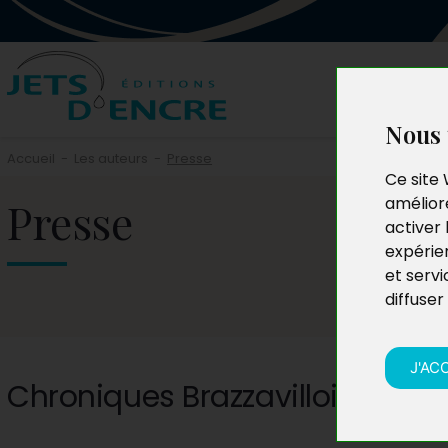
Nous 
Accueil
-
Les auteurs
-
Presse
Ce site 
Presse
améliore
activer 
expérie
et servi
diffuser
J'AC
Chroniques Brazzavilloises