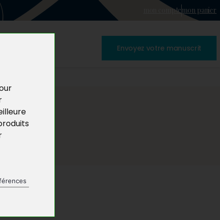
mon compte
mon panier
Envoyez votre manuscrit
pour
r
illeure
produits
r
férences