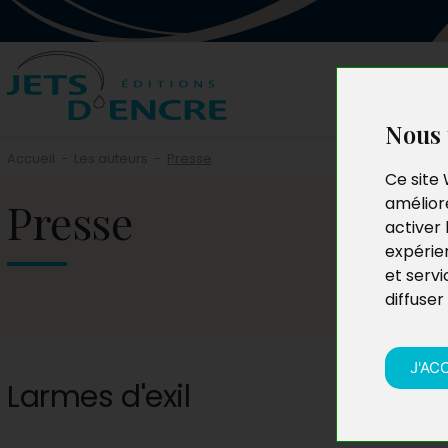
Nous 
Accueil
-
Les auteurs
-
Presse
Ce site 
Presse
améliore
activer 
expérie
et servi
diffuser
J'AC
Larmes d'exil