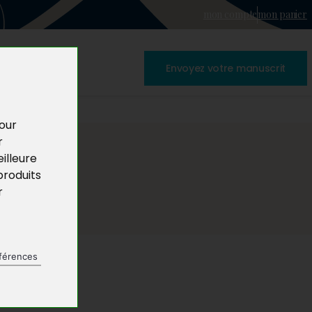
mon compte
mon panier
Envoyez votre manuscrit
pour
r
illeure
produits
r
férences