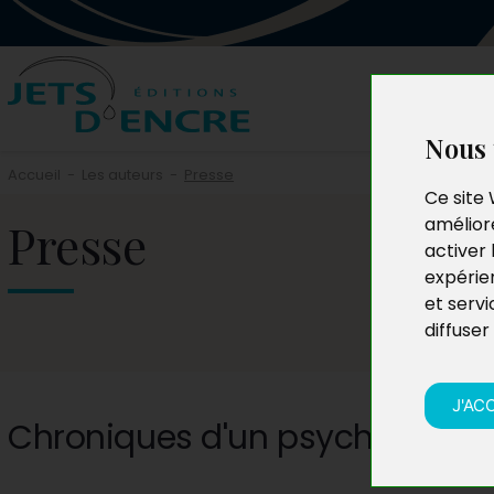
Nous 
Accueil
-
Les auteurs
-
Presse
Ce site 
Presse
améliore
activer 
expérie
et servi
diffuser
J'AC
Chroniques d'un psychopitre