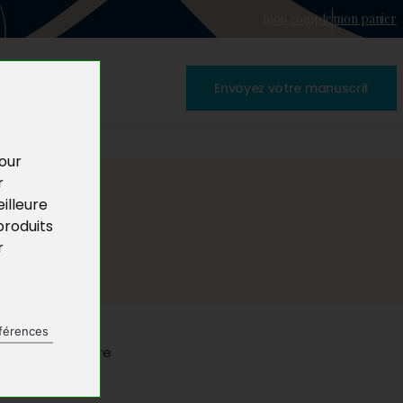
mon compte
mon panier
Envoyez votre manuscrit
pour
r
illeure
produits
r
férences