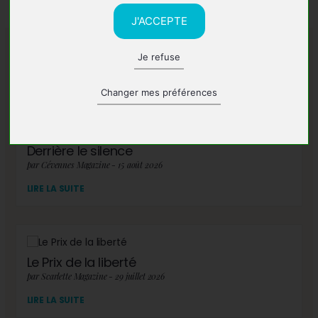
J'ACCEPTE
Je refuse
A lire également
Changer mes préférences
Derrière le silence
par Cévennes Magazine - 15 août 2026
LIRE LA SUITE
Le Prix de la liberté
par Scarlette Magazine - 29 juillet 2026
LIRE LA SUITE