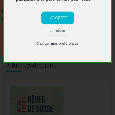
Librairie La Belle Histoire
J'ACCEPTE
38110 La Tour-du-Pin
Je refuse
Changer mes préférences
A lire également