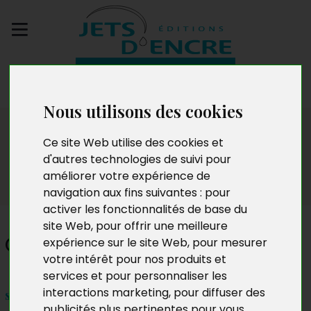
Envoyez votre
manuscrit
Nous utilisons des cookies
Dédicaces
Ce site Web utilise des cookies et
d'autres technologies de suivi pour
améliorer votre expérience de
navigation aux fins suivantes :
pour
activer les fonctionnalités de base du
site Web
,
pour offrir une meilleure
Claude Rouge
expérience sur le site Web
,
pour mesurer
votre intérêt pour nos produits et
services et pour personnaliser les
interactions marketing
,
pour diffuser des
samedi 11 avril 2020 – 10h à 12h
publicités plus pertinentes pour vous
.