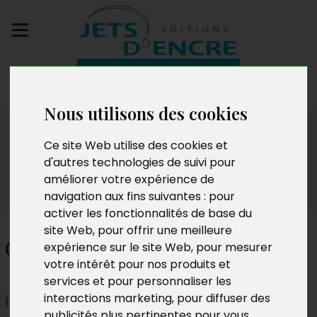
Envoyez votre
manuscrit
Nous utilisons des cookies
Dédicaces
Ce site Web utilise des cookies et
d'autres technologies de suivi pour
améliorer votre expérience de
navigation aux fins suivantes :
pour
activer les fonctionnalités de base du
site Web
,
pour offrir une meilleure
Claude Rouge
expérience sur le site Web
,
pour mesurer
votre intérêt pour nos produits et
services et pour personnaliser les
interactions marketing
,
pour diffuser des
jeudi 29 juin 2023
publicités plus pertinentes pour vous
.