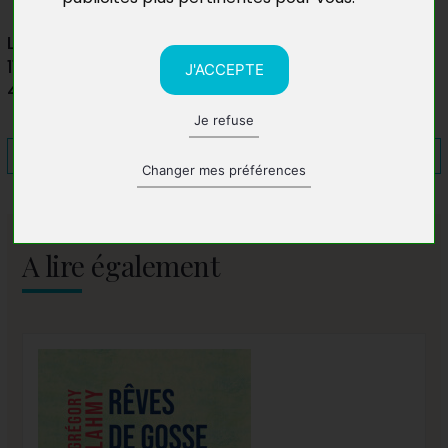
Librairie L'Ecume des Sucs
11 Rue du Maréchal Fayolle
J'ACCEPTE
43200 Yssingeaux
Je refuse
Changer mes préférences
A lire également