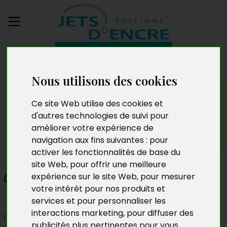
Envoyez votre
manuscrit
Nous utilisons des cookies
Dédicaces
Ce site Web utilise des cookies et
d'autres technologies de suivi pour
améliorer votre expérience de
navigation aux fins suivantes :
pour
activer les fonctionnalités de base du
site Web
,
pour offrir une meilleure
Claude Rouge
expérience sur le site Web
,
pour mesurer
votre intérêt pour nos produits et
services et pour personnaliser les
interactions marketing
,
pour diffuser des
dimanche 16 novembre 2014
publicités plus pertinentes pour vous
.