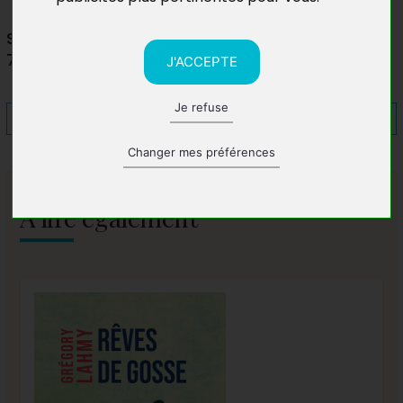
Salon du livre de Yenne
73170 Yenne
J'ACCEPTE
Je refuse
Changer mes préférences
A lire également