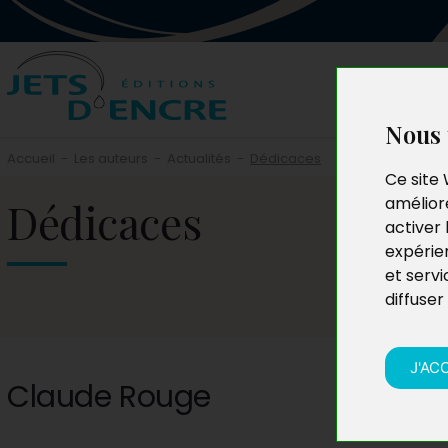
Nous 
Accueil
-
Les auteurs
-
Actualités
-
Dédicaces
Ce site 
Dédicaces
améliore
activer 
expérie
et servi
diffuser
J'AC
Claude Rouge