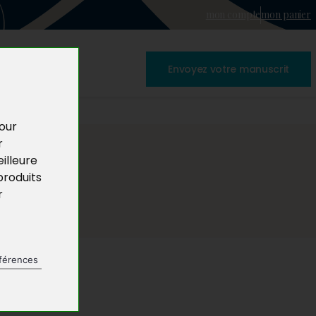
mon compte
mon panier
Envoyez votre manuscrit
pour
r
illeure
produits
r
férences