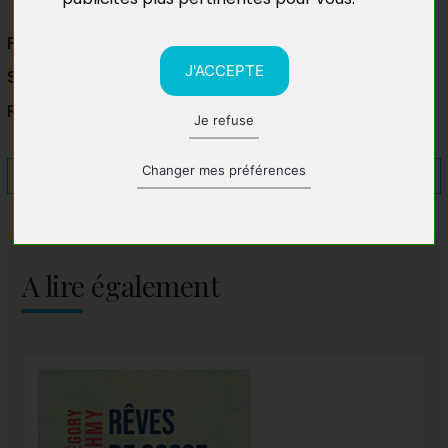
FNAC
J'ACCEPTE
Sainte-Marie 97438
Réunion
Je refuse
Changer mes préférences
A lire également