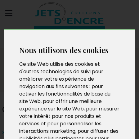
Envoyez votre
manuscrit
Nous utilisons des cookies
Dédicaces
Ce site Web utilise des cookies et
d'autres technologies de suivi pour
améliorer votre expérience de
navigation aux fins suivantes :
pour
activer les fonctionnalités de base du
site Web
,
pour offrir une meilleure
Cynthia Marion
expérience sur le site Web
,
pour mesurer
votre intérêt pour nos produits et
services et pour personnaliser les
interactions marketing
,
pour diffuser des
samedi 31 octobre à 15h
publicités plus pertinentes pour vous
.