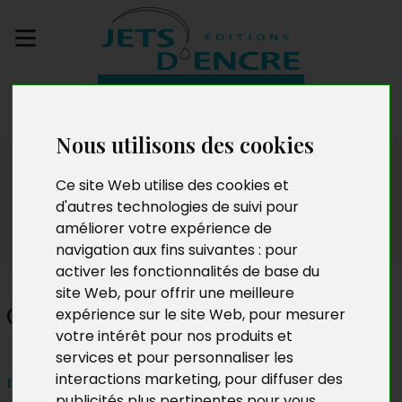
Envoyez votre
manuscrit
Nous utilisons des cookies
Dédicaces
Ce site Web utilise des cookies et
d'autres technologies de suivi pour
améliorer votre expérience de
navigation aux fins suivantes :
pour
activer les fonctionnalités de base du
site Web
,
pour offrir une meilleure
Cynthia Marion
expérience sur le site Web
,
pour mesurer
votre intérêt pour nos produits et
services et pour personnaliser les
interactions marketing
,
pour diffuser des
mercredi 21 octobre de 16h à 18h
publicités plus pertinentes pour vous
.