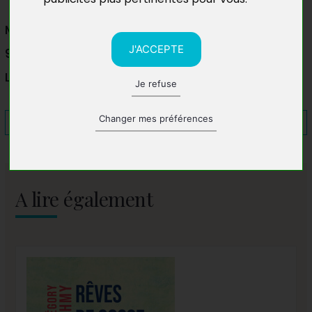
Médiathèque de Sainte Marie
J'ACCEPTE
97438 Sainte-Marie
La Réunion
Je refuse
Changer mes préférences
A lire également