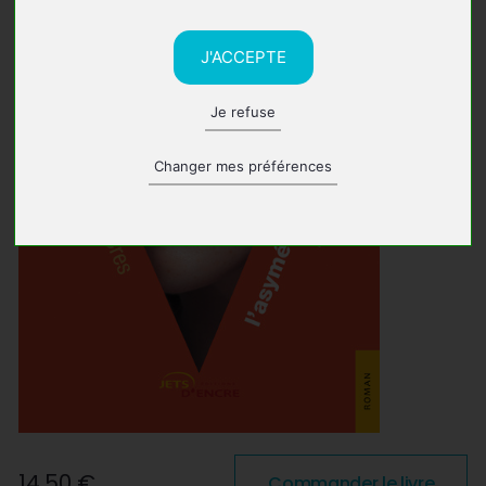
J'ACCEPTE
Je refuse
Changer mes préférences
14,50 €
Commander le livre