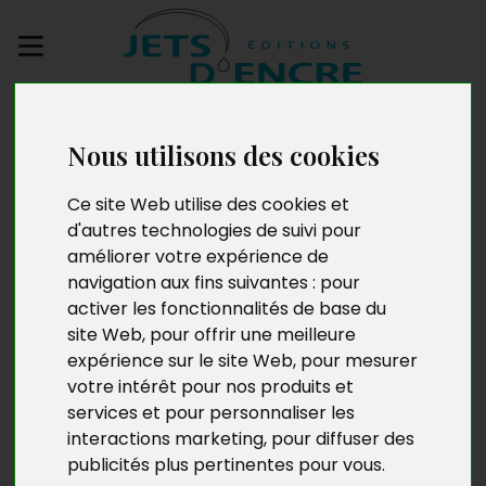
Envoyez votre
manuscrit
Nous utilisons des cookies
Ce site Web utilise des cookies et
De connivence,
d'autres technologies de suivi pour
l’asymétrie du triangle,
améliorer votre expérience de
navigation aux fins suivantes :
pour
partie 1
activer les fonctionnalités de base du
site Web
,
pour offrir une meilleure
expérience sur le site Web
,
pour mesurer
votre intérêt pour nos produits et
services et pour personnaliser les
interactions marketing
,
pour diffuser des
publicités plus pertinentes pour vous
.