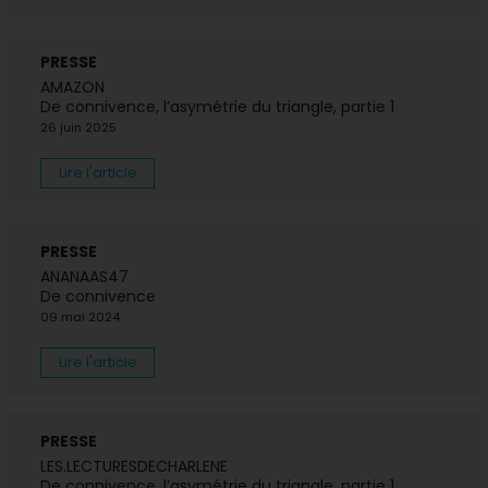
PRESSE
AMAZON
De connivence, l’asymétrie du triangle, partie 1
26 juin 2025
Lire l'article
PRESSE
ANANAAS47
De connivence
09 mai 2024
Lire l'article
PRESSE
LES.LECTURESDECHARLENE
De connivence, l’asymétrie du triangle, partie 1