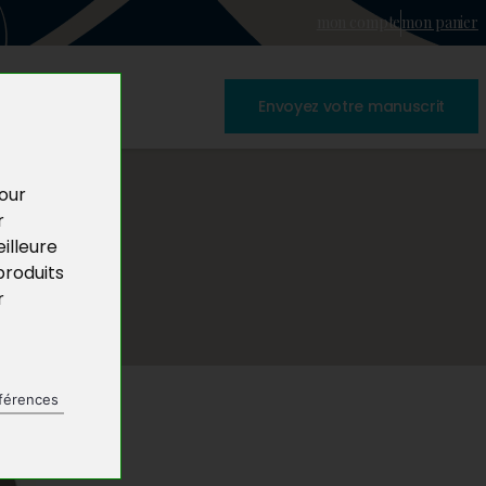
mon compte
mon panier
Envoyez votre manuscrit
pour
r
illeure
produits
r
férences