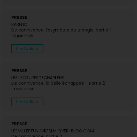
PRESSE
BABELIO
De connivence, l’asymétrie du triangle, partie 1
06 juin 2025
Lire l'article
PRESSE
LES.LECTURESDECHARLENE
De connivence, la belle échappée - Partie 2
18 avril 2024
Lire l'article
PRESSE
LESMILLEETUNLIVRESLM.OVER-BLOG.COM
De connivence, partie 2