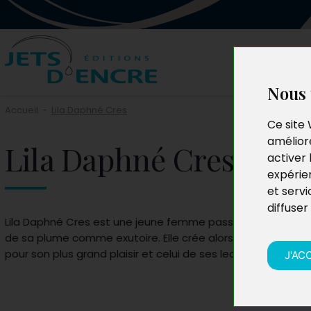
Nous 
Accueil
-
Lila Daphné Cres
Ce site 
améliore
Lila Daphné Cres
activer 
expérie
et servi
diffuser
Lila Daphné Cres est une jeune femme passionnée qui depu
de sa plume comme exutoire. Elle crée alors des « univers
pour son plus grand plaisir et celui de ses lecteurs.
J'AC