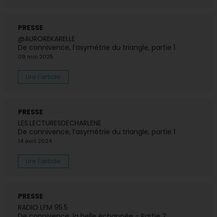
PRESSE
@AUROREKARELLE
De connivence, l’asymétrie du triangle, partie 1
09 mai 2025
Lire l'article
PRESSE
LES.LECTURESDECHARLENE
De connivence, l’asymétrie du triangle, partie 1
14 avril 2024
Lire l'article
PRESSE
RADIO LFM 95.5
De connivence, la belle échappée - Partie 2