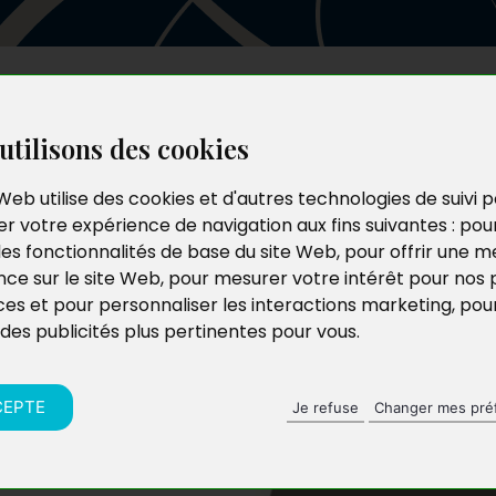
Les auteurs
Le catalogue
Le blog
utilisons des cookies
Web utilise des cookies et d'autres technologies de suivi 
r votre expérience de navigation aux fins suivantes :
pou
les fonctionnalités de base du site Web
,
pour offrir une me
nce sur le site Web
,
pour mesurer votre intérêt pour nos 
ces et pour personnaliser les interactions marketing
,
pou
 des publicités plus pertinentes pour vous
.
is toujours se sert
 fantasmagoriques »
CEPTE
Je refuse
Changer mes pré