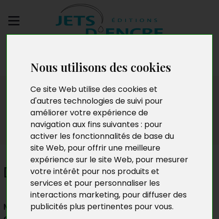
Envoyez votre
manuscrit
Nous utilisons des cookies
Témoignages
Ce site Web utilise des cookies et
d'autres technologies de suivi pour
améliorer votre expérience de
navigation aux fins suivantes :
pour
activer les fonctionnalités de base du
site Web
,
pour offrir une meilleure
expérience sur le site Web
,
pour mesurer
Demba Fall
votre intérêt pour nos produits et
services et pour personnaliser les
interactions marketing
,
pour diffuser des
Mon premier contact avec les Éditions Jets
publicités plus pertinentes pour vous
.
d’Encre a été à la fois chaleureux et