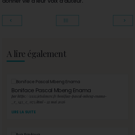
donner vie à leur voix d’auteur.
A lire également
Boniface Pascal Mbeng Enama
par https://www.jetsdencre.fr/boniface-pascal-mbeng-enama-
_r_143_c_1175.html - 22 mai 2026
LIRE LA SUITE