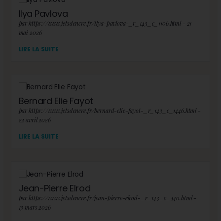
Ilya Pavlova
par https://www.jetsdencre.fr/ilya-pavlova-_r_143_c_1106.html - 21
mai 2026
LIRE LA SUITE
Bernard Elie Fayot
par https://www.jetsdencre.fr/bernard-elie-fayot-_r_143_c_1446.html -
22 avril 2026
LIRE LA SUITE
Jean-Pierre Elrod
par https://www.jetsdencre.fr/jean-pierre-elrod-_r_143_c_440.html -
13 mars 2026