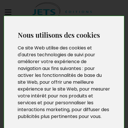
Envoyez votre
Nous utilisons des cookies
manuscrit
Ce site Web utilise des cookies et
Dominique Stercq
d'autres technologies de suivi pour
améliorer votre expérience de
navigation aux fins suivantes :
pour
activer les fonctionnalités de base du
Dominique Stercq
a 62 ans et goûte la vie avec
site Web
,
pour offrir une meilleure
passion. Elle vit dans une petite ville au nord de Mons et
expérience sur le site Web
,
pour mesurer
travaille à la direction financière d’une administration
votre intérêt pour nos produits et
locale. Elle partage son temps libre entre ses trois filles,
services et pour personnaliser les
des cours de théâtre, de la randonnée, son groupe de
interactions marketing
,
pour diffuser des
lectrices, la lecture et, bien sûr, l’écriture.
publicités plus pertinentes pour vous
.
Né en Belgique en 1943,
Jean-Pol Stercq
est