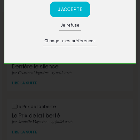
J'ACCEPTE
Je refuse
A lire également
Changer mes préférences
Derrière le silence
par Cévennes Magazine - 15 août 2026
LIRE LA SUITE
Le Prix de la liberté
par Scarlette Magazine - 29 juillet 2026
LIRE LA SUITE