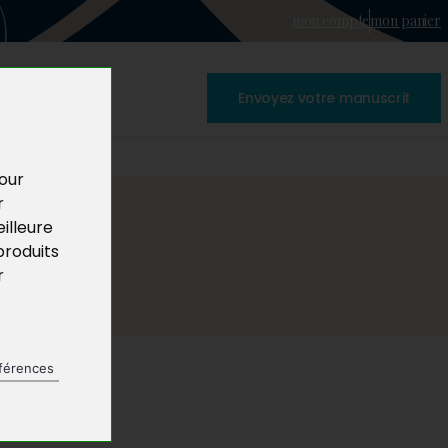
mon compte
mon panier
Envoyez votre manuscrit
pour
r
illeure
produits
r
férences