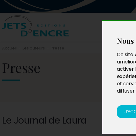
Nous 
Accueil
-
Les auteurs
-
Presse
Ce site 
Presse
améliore
activer 
expérie
et servi
diffuser
J'AC
Le Journal de Laura