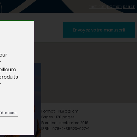
mon compte
mon panier
Envoyez votre manuscrit
pour
r
illeure
produits
r
Format : 14,8 x 21 cm
férences
Pages : 178 pages
Parution : septembre 2018
ISBN : 978-2-35523-027-1