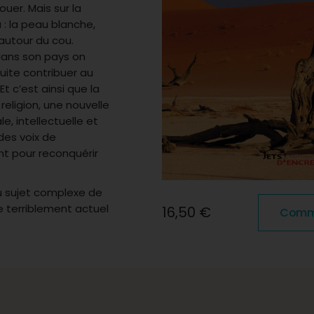
ouer. Mais sur la
 : la peau blanche,
 autour du cou.
 dans son pays on
uite contribuer au
Et c’est ainsi que la
eligion, une nouvelle
e, intellectuelle et
 des voix de
nt pour reconquérir
u sujet complexe de
e terriblement actuel
16,50 €
Comma