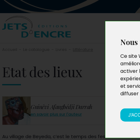
Nous 
Accueil
-
Le catalogue
-
Livres
-
Littérature
Ce site 
améliore
Etat des lieux
activer 
expérie
et servi
diffuser
Gninêvi Afangbédji Darrah
en savoir plus sur l'auteur
J'AC
Au village de Beyeda, c’est le temps des festivités. Pendan