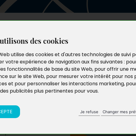
Les auteurs
Le catalogue
Le blog
utilisons des cookies
Web utilise des cookies et d'autres technologies de suivi 
r votre expérience de navigation aux fins suivantes :
pou
les fonctionnalités de base du site Web
,
pour offrir une me
nce sur le site Web
,
pour mesurer votre intérêt pour nos 
ces et pour personnaliser les interactions marketing
,
pou
 des publicités plus pertinentes pour vous
.
CEPTE
Je refuse
Changer mes pré
t que les adultes