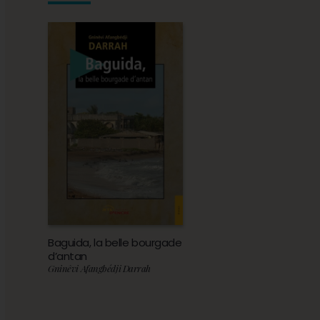
Baguida, la belle bourgade
d’antan
Gninêvi Afangbédji Darrah