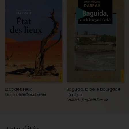
Etat des lieux
Baguida, la belle bourgade
Gninêvi Afangbédji Darrah
d’antan
Gninêvi Afangbédji Darrah