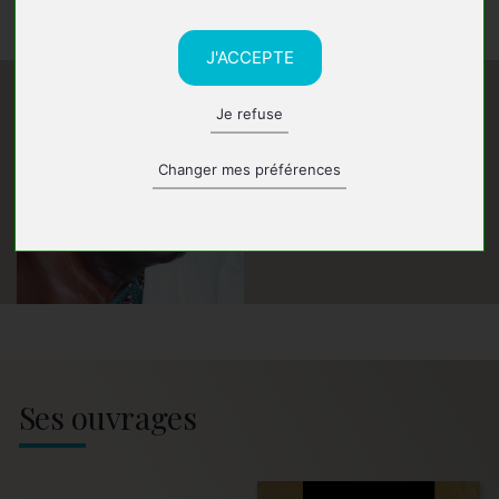
natal et le Ghana voisin.
J'ACCEPTE
Je refuse
Changer mes préférences
Ses ouvrages