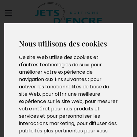
Envoyez votre
manuscrit
Nous utilisons des cookies
Ce site Web utilise des cookies et
Gninêvi Afangbédji
d'autres technologies de suivi pour
Darrah
améliorer votre expérience de
navigation aux fins suivantes :
pour
activer les fonctionnalités de base du
site Web
,
pour offrir une meilleure
Né en 1946, Gninêvi Afangbédji Darrah est diplômé en
expérience sur le site Web
,
pour mesurer
droit des affaires. Cadre commercial, il a exercé
votre intérêt pour nos produits et
comme directeur de marchés et directeur de
services et pour personnaliser les
formation en marketing commercial, voyageant à
interactions marketing
,
pour diffuser des
travers l’Afrique et l’Europe. Marié et père de famille, il
publicités plus pertinentes pour vous
.
est à présent chef d’entreprise et vit entre son Togo