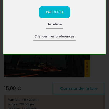
J'ACCEPTE
Je refuse
Changer mes préférences
15,00 €
Commander le livre
Format : 14,8 x 21 cm
Pages : 128 pages
Parution : juillet 2015