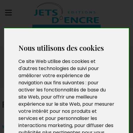
Envoyez votre
manuscrit
Nous utilisons des cookies
Dédicaces
Ce site Web utilise des cookies et
d'autres technologies de suivi pour
améliorer votre expérience de
navigation aux fins suivantes :
pour
activer les fonctionnalités de base du
site Web
,
pour offrir une meilleure
Fortuné Loubassou
expérience sur le site Web
,
pour mesurer
votre intérêt pour nos produits et
services et pour personnaliser les
interactions marketing
,
pour diffuser des
samedi 7 novembre 2020
publicités plus pertinentes pour vous
.