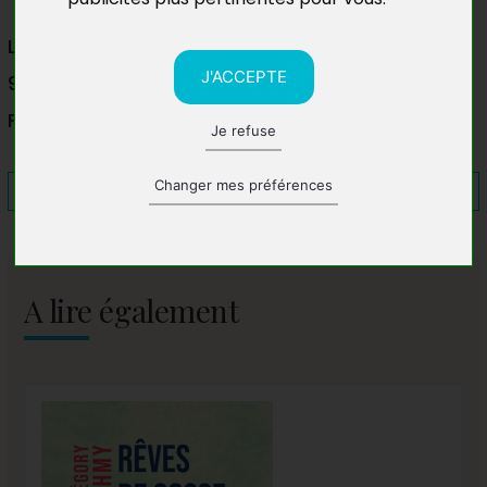
Librairie Pasteur
J'ACCEPTE
91170 Viry-Châtillon
France
Je refuse
Changer mes préférences
A lire également