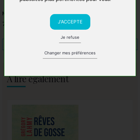
Marché d'Aubergenville
J'ACCEPTE
78410 Aubergenville
Je refuse
Changer mes préférences
A lire également