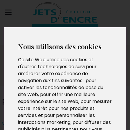
Envoyez votre
manuscrit
Nous utilisons des cookies
Dédicaces
Ce site Web utilise des cookies et
d'autres technologies de suivi pour
améliorer votre expérience de
navigation aux fins suivantes :
pour
activer les fonctionnalités de base du
site Web
,
pour offrir une meilleure
François Degryse
expérience sur le site Web
,
pour mesurer
votre intérêt pour nos produits et
services et pour personnaliser les
interactions marketing
,
pour diffuser des
vendredi 12 février 2022
publicités plus pertinentes pour vous
.