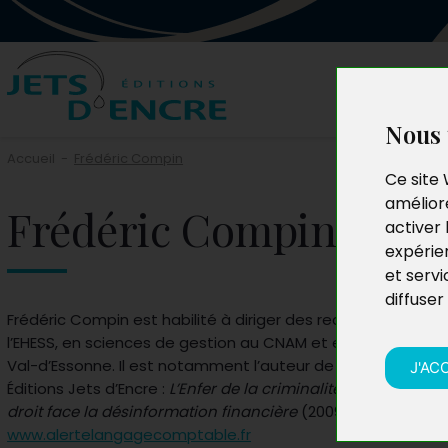
Nous 
Accueil
-
Frédéric Compin
Ce site 
améliore
Frédéric Compin
activer 
expérie
et servi
diffuser
Frédéric Compin est habilité à diriger des recherches (HDR)
l’EHESS, en sciences de gestion au CNAM et en sociologie à l
Val-d’Essonne. Il est notamment l’auteur de deux autres es
J'AC
Éditions Jets d’Encre :
L’Enfer de la criminalité financière
(20
droit face la désinformation financière
(2009). Plus d’infor
www.alertelangagecomptable.fr