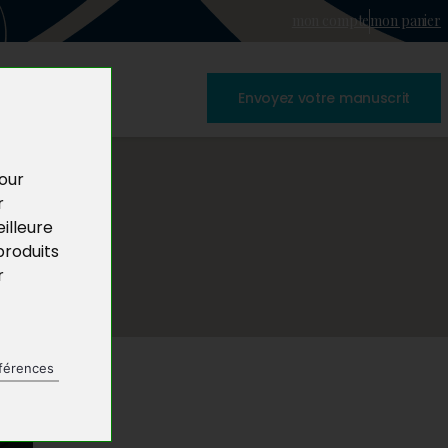
mon compte
mon panier
Envoyez votre manuscrit
pour
r
illeure
produits
r
férences