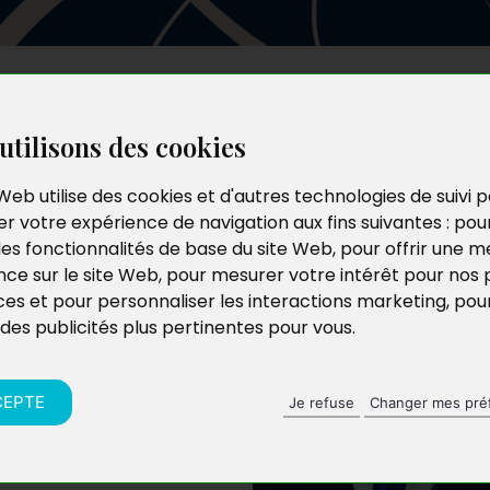
Les auteurs
Le catalogue
Le blog
utilisons des cookies
Web utilise des cookies et d'autres technologies de suivi 
r votre expérience de navigation aux fins suivantes :
pou
les fonctionnalités de base du site Web
,
pour offrir une me
nce sur le site Web
,
pour mesurer votre intérêt pour nos 
ces et pour personnaliser les interactions marketing
,
pou
 des publicités plus pertinentes pour vous
.
, docteur en droit à
’université d’Evry-
sais parus aux
CEPTE
Je refuse
Changer mes pré
16) et
Le Pouvoir du
mations sur