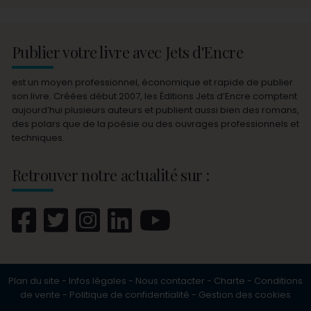
Publier votre livre avec Jets d'Encre
est un moyen professionnel, économique et rapide de publier
son livre. Créées début 2007, les Éditions Jets d’Encre comptent
aujourd’hui plusieurs auteurs et publient aussi bien des romans,
des polars que de la poésie ou des ouvrages professionnels et
techniques.
Retrouver notre actualité sur :
Plan du site
-
Infos légales
-
Nous contacter
-
Charte
-
Conditions
de vente
-
Politique de confidentialité
-
Gestion des cookies