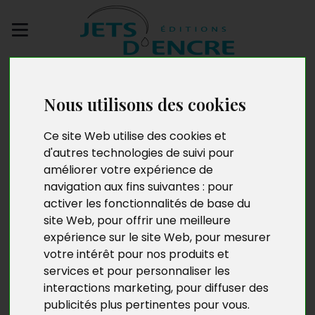
Envoyez votre
manuscrit
Nous utilisons des cookies
Le pouvoir du droit
Ce site Web utilise des cookies et
d'autres technologies de suivi pour
face à la
améliorer votre expérience de
navigation aux fins suivantes :
pour
désinformation
activer les fonctionnalités de base du
financière
site Web
,
pour offrir une meilleure
expérience sur le site Web
,
pour mesurer
votre intérêt pour nos produits et
services et pour personnaliser les
interactions marketing
,
pour diffuser des
publicités plus pertinentes pour vous
.