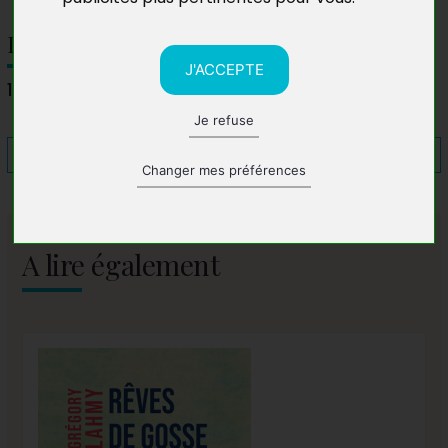
Librairie Decitre Lyon Part-Dieu
J'ACCEPTE
17 Rue Dr Bouchut, 69003 Lyon
Je refuse
Changer mes préférences
A lire également