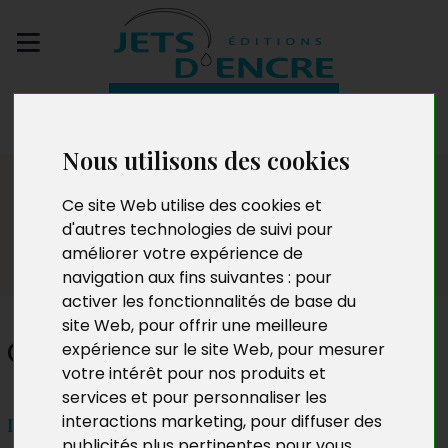
Envoyez votre
manuscrit
Nous utilisons des cookies
Dédicaces
Ce site Web utilise des cookies et
d'autres technologies de suivi pour
améliorer votre expérience de
navigation aux fins suivantes :
pour
activer les fonctionnalités de base du
site Web
,
pour offrir une meilleure
Ghislène Gentil
expérience sur le site Web
,
pour mesurer
votre intérêt pour nos produits et
services et pour personnaliser les
interactions marketing
,
pour diffuser des
Le samedi 14 mai à 16H
publicités plus pertinentes pour vous
.