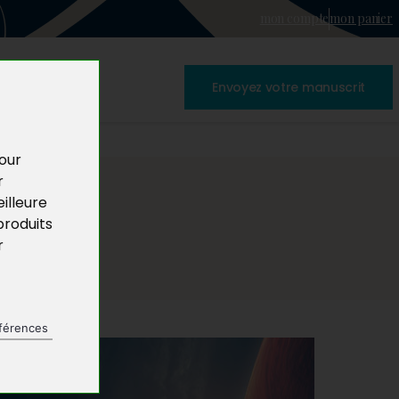
mon compte
mon panier
Envoyez votre manuscrit
pour
r
illeure
produits
r
férences