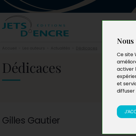
Nous 
Accueil
-
Les auteurs
-
Actualités
-
Dédicaces
Ce site 
Dédicaces
améliore
activer 
expérie
et servi
diffuser
J'AC
Gilles Gautier