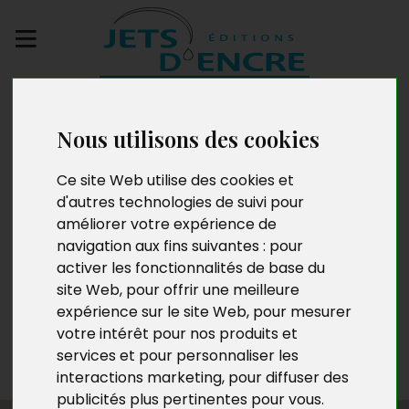
Envoyez votre
manuscrit
Nous utilisons des cookies
Ginette Dubouis
Ce site Web utilise des cookies et
d'autres technologies de suivi pour
améliorer votre expérience de
navigation aux fins suivantes :
pour
Ginette Dubouis est née dans le Rhône en 1956. Après
activer les fonctionnalités de base du
avoir vécu dans le sud de la France, à Aix-en-Provence
site Web
,
pour offrir une meilleure
puis à Marseille, elle vit aujourd’hui dans les Alpes-de-
expérience sur le site Web
,
pour mesurer
Haute-Provence. Elle a animé des ateliers de théâtre
votre intérêt pour nos produits et
et d’écriture et a écrit beaucoup en parallèle. À ce jour,
services et pour personnaliser les
elle a publié une dizaine d’ouvrages.
interactions marketing
,
pour diffuser des
publicités plus pertinentes pour vous
.