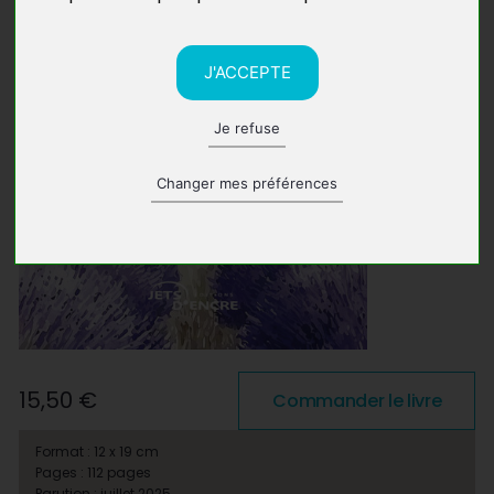
J'ACCEPTE
Je refuse
Changer mes préférences
15,50 €
Commander le livre
Format : 12 x 19 cm
Pages : 112 pages
Parution : juillet 2025