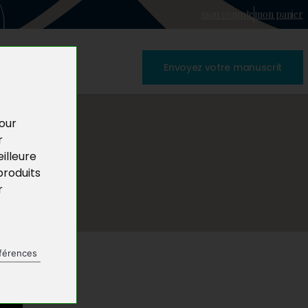
mon compte
mon panier
Envoyez votre manuscrit
pour
r
illeure
produits
r
férences