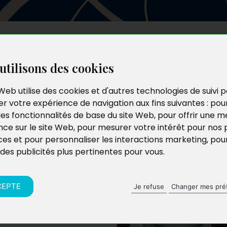
Les auteurs
Le catalogue
Le blog
utilisons des cookies
Web utilise des cookies et d'autres technologies de suivi 
r votre expérience de navigation aux fins suivantes :
pou
les fonctionnalités de base du site Web
,
pour offrir une me
nce sur le site Web
,
pour mesurer votre intérêt pour nos 
ces et pour personnaliser les interactions marketing
,
pou
 des publicités plus pertinentes pour vous
.
lanc
a travaillé dans
 permis de beaucoup
es de l’économie.
CEPTE
Je refuse
Changer mes pré
a lecture, John
les.