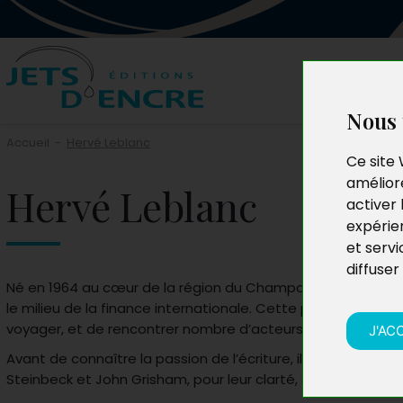
Nous 
Accueil
-
Hervé Leblanc
Ce site 
améliore
Hervé Leblanc
activer 
expérie
et servi
diffuser
Né en 1964 au cœur de la région du Champagne,
Hervé Leb
le milieu de la finance internationale. Cette période lui a
voyager, et de rencontrer nombre d’acteurs incontournabl
J'AC
Avant de connaître la passion de l’écriture, il eut celle de l
Steinbeck et John Grisham, pour leur clarté, sont ses modè