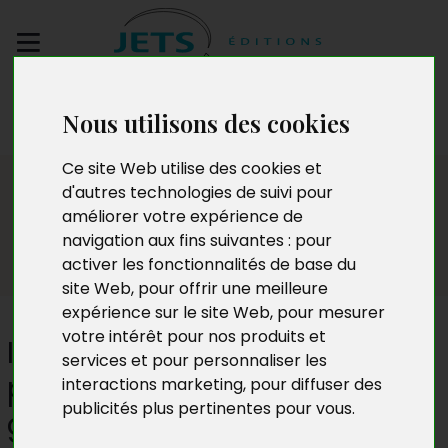
Envoyez votre
Nous utilisons des cookies
manuscrit
Ce site Web utilise des cookies et
Presse
d'autres technologies de suivi pour
améliorer votre expérience de
navigation aux fins suivantes :
pour
activer les fonctionnalités de base du
site Web
,
pour offrir une meilleure
expérience sur le site Web
,
pour mesurer
votre intérêt pour nos produits et
Itinéraire d’un sapeur-
services et pour personnaliser les
pompier de Paris. De la
interactions marketing
,
pour diffuser des
publicités plus pertinentes pour vous
.
gestion de l’urgence à la