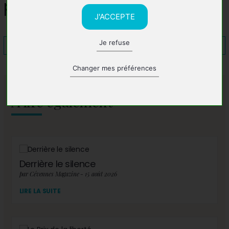
prévention des risques
J'ACCEPTE
Je refuse
Changer mes préférences
A lire également
Derrière le silence
par Cévennes Magazine - 15 août 2026
LIRE LA SUITE