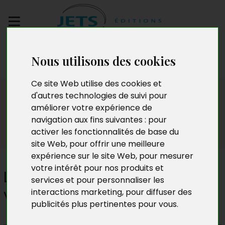
Envoyez votre
Nous utilisons des cookies
manuscrit
Ce site Web utilise des cookies et
Presse
d'autres technologies de suivi pour
améliorer votre expérience de
navigation aux fins suivantes :
pour
activer les fonctionnalités de base du
site Web
,
pour offrir une meilleure
expérience sur le site Web
,
pour mesurer
votre intérêt pour nos produits et
Les Maux de Domino. Domino
services et pour personnaliser les
va chez le barbier
interactions marketing
,
pour diffuser des
publicités plus pertinentes pour vous
.