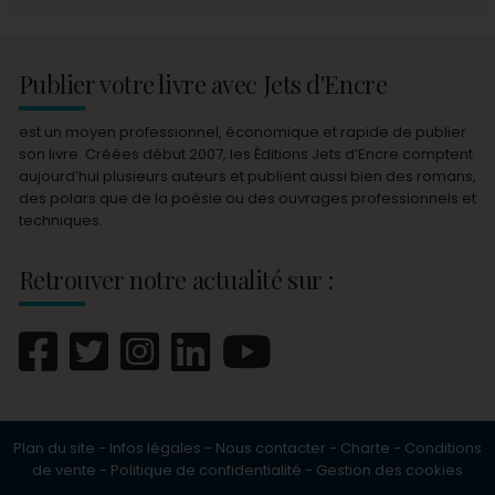
Publier votre livre avec Jets d'Encre
est un moyen professionnel, économique et rapide de publier
son livre. Créées début 2007, les Éditions Jets d’Encre comptent
aujourd’hui plusieurs auteurs et publient aussi bien des romans,
des polars que de la poésie ou des ouvrages professionnels et
techniques.
Retrouver notre actualité sur :
Plan du site
-
Infos légales
-
Nous contacter
-
Charte
-
Conditions
de vente
-
Politique de confidentialité
-
Gestion des cookies