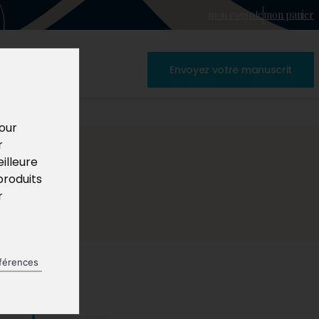
mon compte
mon panier
Envoyez votre manuscrit
pour
r
illeure
produits
r
férences