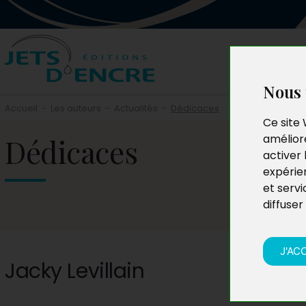
Nous 
Accueil
-
Les auteurs
-
Actualités
-
Dédicaces
Ce site 
Dédicaces
améliore
activer 
expérie
et servi
diffuser
J'AC
Jacky Levillain