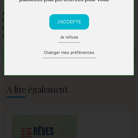
Al Mercato
Place du Marché
J'ACCEPTE
1227 Carrouge
Suisse
Je refuse
Changer mes préférences
A lire également