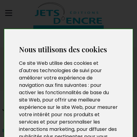
Envoyez votre
manuscrit
Nous utilisons des cookies
Dédicaces
Ce site Web utilise des cookies et
d'autres technologies de suivi pour
améliorer votre expérience de
navigation aux fins suivantes :
pour
activer les fonctionnalités de base du
site Web
,
pour offrir une meilleure
Jean de Blonay
expérience sur le site Web
,
pour mesurer
votre intérêt pour nos produits et
services et pour personnaliser les
interactions marketing
,
pour diffuser des
mercredi 7 mai 2025 de 10h à 20h
publicités plus pertinentes pour vous
.