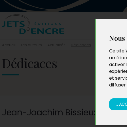
Nous 
Accueil
-
Les auteurs
-
Actualités
-
Dédicaces
Ce site 
Dédicaces
améliore
activer 
expérie
et servi
diffuser
J'AC
Jean-Joachim Bissieux