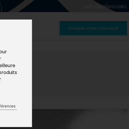
mon compte
mon panier
Envoyez votre manuscrit
pour
r
illeure
produits
r
férences