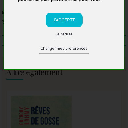
Espace Culturel Leclerc Les Angles
J'ACCEPTE
30133 Les Angles
Je refuse
Changer mes préférences
A lire également