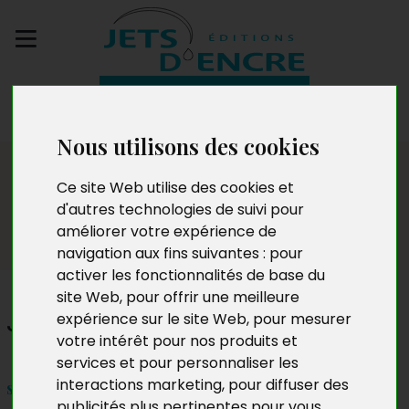
Envoyez votre
manuscrit
Nous utilisons des cookies
Dédicaces
Ce site Web utilise des cookies et
d'autres technologies de suivi pour
améliorer votre expérience de
navigation aux fins suivantes :
pour
activer les fonctionnalités de base du
site Web
,
pour offrir une meilleure
Jean-Marie Polet
expérience sur le site Web
,
pour mesurer
votre intérêt pour nos produits et
services et pour personnaliser les
interactions marketing
,
pour diffuser des
samedi 5 septembre 2015 – 10h à 18h
publicités plus pertinentes pour vous
.