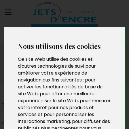
Envoyez votre
manuscrit
Nous utilisons des cookies
Dédicaces
Ce site Web utilise des cookies et
d'autres technologies de suivi pour
améliorer votre expérience de
navigation aux fins suivantes :
pour
activer les fonctionnalités de base du
site Web
,
pour offrir une meilleure
Jean-Pierre Moreau
expérience sur le site Web
,
pour mesurer
votre intérêt pour nos produits et
services et pour personnaliser les
interactions marketing
,
pour diffuser des
dimanche 26 mars 2017
publicités plus pertinentes pour vous
.