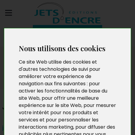
Envoyez votre
manuscrit
Nous utilisons des cookies
Dédicaces
Ce site Web utilise des cookies et
d'autres technologies de suivi pour
améliorer votre expérience de
navigation aux fins suivantes :
pour
activer les fonctionnalités de base du
site Web
,
pour offrir une meilleure
Joana de Carvalho
expérience sur le site Web
,
pour mesurer
votre intérêt pour nos produits et
services et pour personnaliser les
interactions marketing
,
pour diffuser des
jeudi 9 mai 2019 – 17h à 19h
publicités plus pertinentes pour vous
.