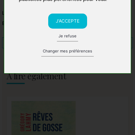
La Librairie Européenne
J'ACCEPTE
Bruxelles, Belgique
Je refuse
Changer mes préférences
A lire également