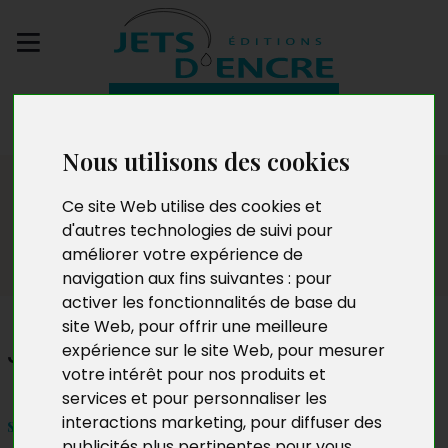
Envoyez votre
manuscrit
Nous utilisons des cookies
Dédicaces
Ce site Web utilise des cookies et
d'autres technologies de suivi pour
améliorer votre expérience de
navigation aux fins suivantes :
pour
activer les fonctionnalités de base du
site Web
,
pour offrir une meilleure
Joseph Pierre Abah
expérience sur le site Web
,
pour mesurer
votre intérêt pour nos produits et
services et pour personnaliser les
interactions marketing
,
pour diffuser des
samedi 1er mai
publicités plus pertinentes pour vous
.