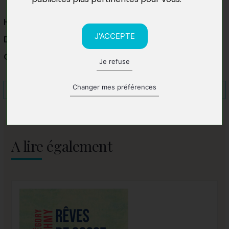
Hôtel la Falaise Bonapriso
J'ACCEPTE
Douala
Cameroun
Je refuse
Changer mes préférences
A lire également