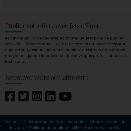
Publier votre livre avec Jets d'Encre
est un moyen professionnel, économique et rapide de publier
son livre. Créées début 2007, les Éditions Jets d’Encre comptent
aujourd’hui plusieurs auteurs et publient aussi bien des romans,
des polars que de la poésie ou des ouvrages professionnels et
techniques.
Retrouver notre actualité sur :
Plan du site
-
Infos légales
-
Nous contacter
-
Charte
-
Conditions
de vente
-
Politique de confidentialité
-
Gestion des cookies