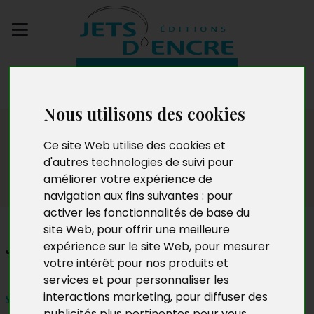
Envoyez votre
manuscrit
Nous utilisons des cookies
Dédicaces
Ce site Web utilise des cookies et
d'autres technologies de suivi pour
améliorer votre expérience de
navigation aux fins suivantes :
pour
activer les fonctionnalités de base du
site Web
,
pour offrir une meilleure
Joshua Laffont Cohen
expérience sur le site Web
,
pour mesurer
votre intérêt pour nos produits et
services et pour personnaliser les
interactions marketing
,
pour diffuser des
samedi 2 octobre 2021 à 19h
publicités plus pertinentes pour vous
.