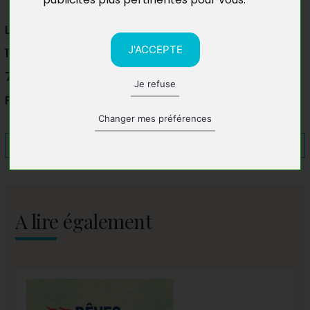
La Lucarne des écrivains
J'ACCEPTE
115 rue de l'Ourcq
75019 Paris
Je refuse
France
Changer mes préférences
A lire également