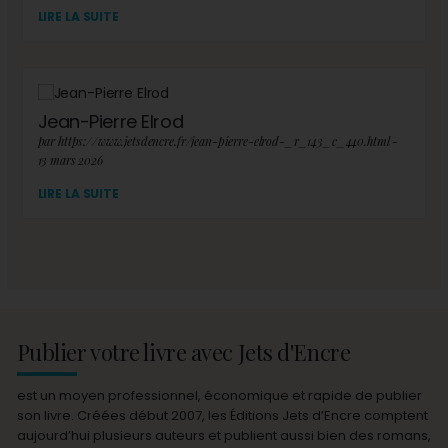
LIRE LA SUITE
Jean-Pierre Elrod
par https://www.jetsdencre.fr/jean-pierre-elrod-_r_143_c_440.html -
13 mars 2026
LIRE LA SUITE
Publier votre livre avec Jets d'Encre
est un moyen professionnel, économique et rapide de publier
son livre. Créées début 2007, les Éditions Jets d’Encre comptent
aujourd’hui plusieurs auteurs et publient aussi bien des romans,