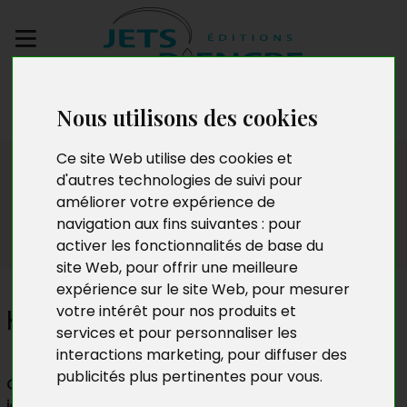
Envoyez votre
Nous utilisons des cookies
manuscrit
Ce site Web utilise des cookies et
Témoignages
d'autres technologies de suivi pour
améliorer votre expérience de
navigation aux fins suivantes :
pour
activer les fonctionnalités de base du
site Web
,
pour offrir une meilleure
expérience sur le site Web
,
pour mesurer
votre intérêt pour nos produits et
Karine Marie
services et pour personnaliser les
interactions marketing
,
pour diffuser des
publicités plus pertinentes pour vous
.
Grâce aux Éditions Jets d’Encre, j’ai eu la grande
joie d’accéder enfin à la publication. La