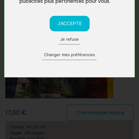
publicités plus pertinentes pour vous
.
J'ACCEPTE
Je refuse
Changer mes préférences
17,00 €
Commander le livre
Format : 14 x 20 cm
Pages : 178 pages
Parution : juin 2013