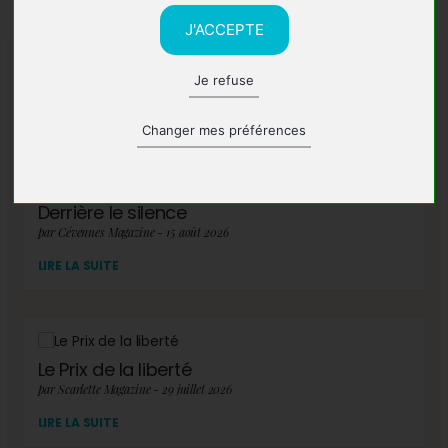
J'ACCEPTE
Je refuse
A lire également
Changer mes préférences
Derrière le silence
par Cévennes Magazine - 15 août 2026
LIRE LA SUITE
Le Prix de la liberté
par Scarlette Magazine - 29 juillet 2026
LIRE LA SUITE