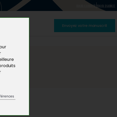
mon compte
mon panier
Envoyez votre manuscrit
pour
r
illeure
produits
r
férences