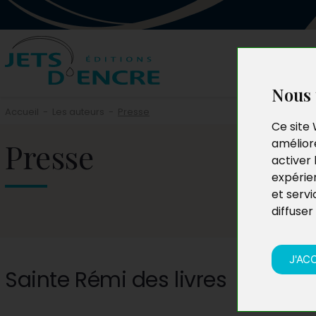
Nous 
Accueil
-
Les auteurs
-
Presse
Ce site 
Presse
améliore
activer 
expérie
et servi
diffuser
J'AC
Sainte Rémi des livres