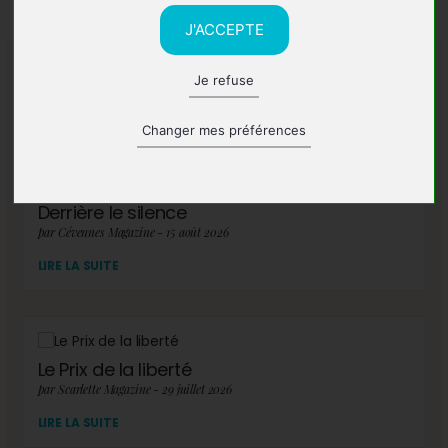
J'ACCEPTE
Je refuse
A lire également
Changer mes préférences
Derrière le silence
par Cévennes Magazine - 15 août 2026
LIRE LA SUITE
Le Prix de la liberté
par Scarlette Magazine - 29 juillet 2026
LIRE LA SUITE