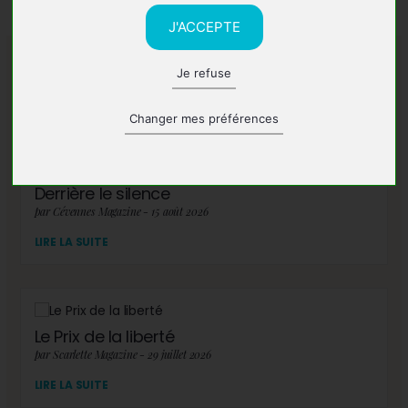
J'ACCEPTE
Je refuse
A lire également
Changer mes préférences
Derrière le silence
par Cévennes Magazine - 15 août 2026
LIRE LA SUITE
Le Prix de la liberté
par Scarlette Magazine - 29 juillet 2026
LIRE LA SUITE